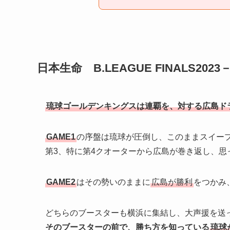
日本生命 B.LEAGUE FINALS202
琉球ゴールデンキングスは連覇を、対する広島ド
GAME1
の序盤は琉球が圧倒し、このままスイー
第3、特に第4クオーターから広島が巻き返し、思
GAME2
はその勢いのままに
広島が勝利
をつかみ
どちらのブースターも横浜に集結し、大声援を送っ
そのブースターの前で、勝ち方を知っている
琉球