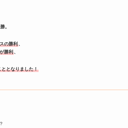
優勝。
グスの勝利
、
ズが勝利
、
こととなりました！
？