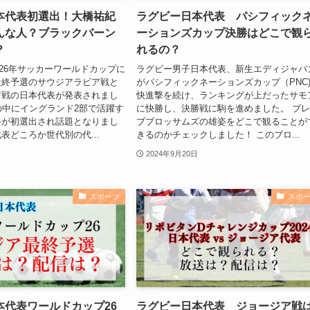
本代表初選出！大橋祐紀
ラグビー日本代表 パシフィック
んな人？ブラックバーン
ーションズカップ決勝はどこで観
？
れるの？
2026年サッカーワールドカップに
ラグビー男子日本代表、新生エディジャパ
最終予選のサウジアラビア戦と
がパシフィックネーションズカップ（PNC
ア戦の日本代表が発表されまし
快進撃を続け、ランキングが上だったサモ
の中にイングランド2部で活躍す
に快勝し、決勝戦に駒を進めました。 ブ
手が初選出され話題となりまし
ブブロッサムズの雄姿をどこで観ることが
表どころか世代別の代...
きるのかチェックしました！ このブロ...
2024年9月20日
スポーツ
スポ
本代表ワールドカップ26
ラグビー日本代表 ジョージア戦