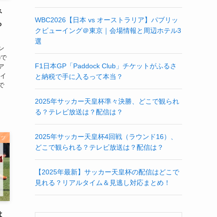
ネ
WBC2026【日本 vs オーストラリア】パブリッ
ら
クビューイング＠東京｜会場情報と周辺ホテル3
選
ン
)で
F1日本GP「Paddock Club」チケットがふるさ
ア
レイ
と納税で手に入るって本当？
で
2025年サッカー天皇杯準々決勝、どこで観られ
る？テレビ放送は？配信は？
2025年サッカー天皇杯4回戦（ラウンド16）、
ーツ
どこで観られる？テレビ放送は？配信は？
【2025年最新】サッカー天皇杯の配信はどこで
見れる？リアルタイム＆見逃し対応まとめ！
は