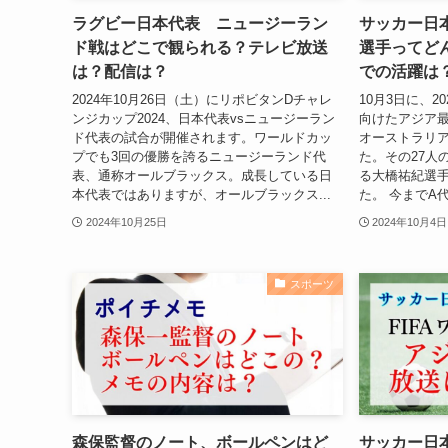
ラグビー日本代表 ニュージーラン
サッカー日
ド戦はどこで観られる？テレビ放送
選手ってど
は？配信は？
での活躍は
2024年10月26日（土）にリポビタンDチャレ
10月3日に、
ンジカップ2024、日本代表vsニュージーラン
向けたアジア
ド代表の試合が開催されます。ワールドカッ
オーストラリ
プでも3回の優勝を誇るニュージーランド代
た。その27人
表、通称オールブラックス。成長している日
る大橋祐紀選
本代表ではありますが、オールブラックス...
た。 今までA代
2024年10月25日
2024年10月4日
スポーツ
森保監督のノート、ボールペンはど
サッカー日